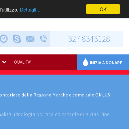
OK
'utilizzo.
Dettagli...
327 8343128
Chiama via Skype
Invia una e-mail
Via Calabresi, 5
QUALITA'
INIZIA A DONARE
 Volontariato della Regione Marche e come tale ONLUS
alità, ideologia politica ed esclude qualsiasi fine