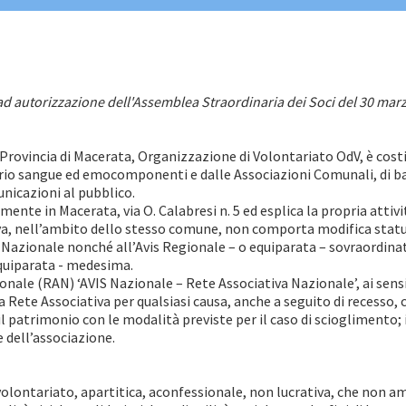
ad autorizzazione dell'Assemblea Straordinaria dei Soci del 30 mar
Provincia di Macerata, Organizzazione di Volontariato OdV, è cos
o sangue ed emocomponenti e dalle Associazioni Comunali, di ba
unicazioni al pubblico.
ente in Macerata, via O. Calabresi n. 5 ed esplica la propria attiv
iva, nell’ambito dello stesso comune, non comporta modifica statu
 Nazionale nonché all’Avis Regionale – o equiparata – sovraordinat
equiparata - medesima.
ale (RAN) ‘AVIS Nazionale – Rete Associativa Nazionale’, ai sensi 
lla Rete Associativa per qualsiasi causa, anche a seguito di recesso,
 patrimonio con le modalità previste per il caso di scioglimento; in 
 dell’associazione.
olontariato, apartitica, aconfessionale, non lucrativa, che non am