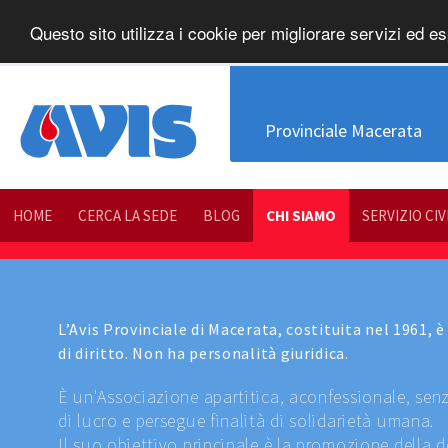
Questo sito utilizza i cookie per migliorare servizi ed es
Provinciale Macerata
HOME
CERCA LA SEDE
BLOG
CHI SIAMO
SERVIZIO CIV
L’Avis Provinciale di Macerata, costituita nel 1961,
di diritto. Non ha personalità giuridica.
È un'Associazione apartitica, aconfessionale, senza
di lucro e persegue finalità di solidarietà umana.
Il suo obiettivo principale è la promozione della