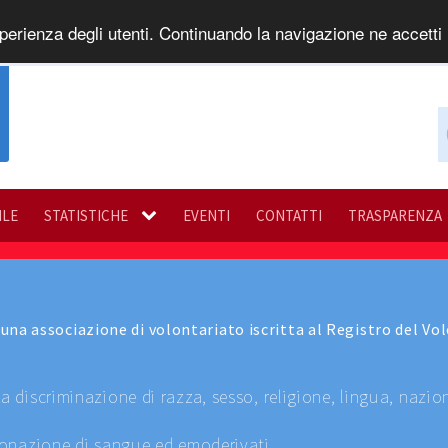
perienza degli utenti. Continuando la navigazione ne accetti l
ILE
STATISTICHE
EVENTI
CONTATTI
TRASPARENZA
 è una associazione di volontariato iscritta al Registro del
 discriminazione di razza, sesso, religione, lingua, nazion
 donazione di sangue ed emoderivati.