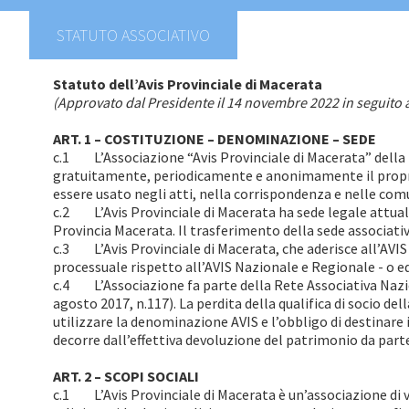
STATUTO ASSOCIATIVO
Statuto dell’Avis Provinciale di Macerata
(Approvato dal Presidente il 14 novembre 2022 in seguito 
ART. 1 – COSTITUZIONE – DENOMINAZIONE – SEDE
c.1 L’Associazione “Avis Provinciale di Macerata” della 
gratuitamente, periodicamente e anonimamente il propri
essere usato negli atti, nella corrispondenza e nelle com
c.2 L’Avis Provinciale di Macerata ha sede legale attualm
Provincia Macerata. Il trasferimento della sede associat
c.3 L’Avis Provinciale di Macerata, che aderisce all’AVIS
processuale rispetto all’AVIS Nazionale e Regionale - o 
c.4 L’Associazione fa parte della Rete Associativa Nazion
agosto 2017, n.117). La perdita della qualifica di socio de
utilizzare la denominazione AVIS e l’obbligo di destinare il
decorre dall’effettiva devoluzione del patrimonio da parte
ART. 2 – SCOPI SOCIALI
c.1 L’Avis Provinciale di Macerata è un’associazione di v