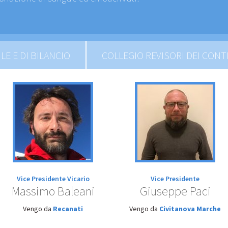
E E DI BILANCIO
COLLEGIO REVISORI DEI CONT
Vice Presidente Vicario
Vice Presidente
Massimo Baleani
Giuseppe Paci
Vengo da
Recanati
Vengo da
Civitanova Marche